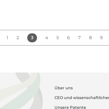
3
1
2
4
5
6
7
8
9
Über uns
CEO und wissenschaftlicher
Unsere Patente