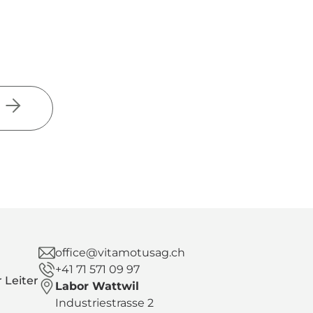
office@vitamotusag.ch
+41 71 571 09 97
 Leiter
Labor Wattwil
Industriestrasse 2