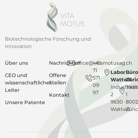
Biotechnologische Forschung und
Innovation
Über uns
Nachrichten
office@vitamotusag.ch
+41
71
Labor
Büro
CEO und
Offene
571
Wattwil
Züri
wissenschaftlicher
Stellen
09
Industriest
Tödis
Leiter
97
2
1
Kontakt
9630
800
Unsere Patente
Wattwil
Züri