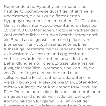
Neuroendokrine Hypophysentumoren sind
häufige, typischerweise gutartige intrakranielle
Neoplasmen, die aus gut differenzierten
Hypophysenvorderzellen entstehen. Die Prävalenz
klinisch relevanter Hypophysentumoren liegt bei
89 von 100 000 Menschen. Trotz der wachsenden
Zahl veröffentlichter Studien besteht immer noch
ein Bedarf an diagnostischen und prädiktiven
Biomarkern für Hypophysenadenome. Eine
frühzeitige Bestimmung der Tendenz des Tumors
zu invasivem Wachstum und aggressivem
Verhalten würde eine frühere und effektivere
Behandlung ermöglichen. Extrazelluläre Vesikel
(EVs), einschließlich Exosomen, sind Partikel, die
von Zellen freigesetzt werden und eine
zellspezifische Fracht enthalten, darunter eine
Vielzahl bioaktiver Moleküle wie DNA, Boten-RNA,
microRNA, lange nicht-kodierende RNA, zirkuläre
RNA, Proteine und Lipide, die von Lipidmembranen
umgeben sind und als Vermittler der Zell-Zell-
Kommunikation fungieren. Die Fähigkeit der
Exosomen, den Funktionszustand des Tumors