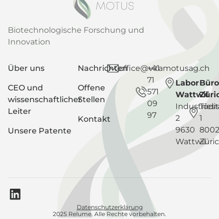
Biotechnologische Forschung und
Innovation
Über uns
Nachrichten
office@vitamotusag.ch
+41
71
Labor
Büro
CEO und
Offene
571
Wattwil
Züri
wissenschaftlicher
Stellen
09
Industriest
Tödis
Leiter
97
2
1
Kontakt
9630
800
Unsere Patente
Wattwil
Züri
Datenschutzerklärung
2025 Relume. Alle Rechte vorbehalten.