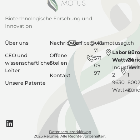
Biotechnologische Forschung und
Innovation
Über uns
Nachrichten
office@vitamotusag.ch
+41
71
Labor
Büro
CEO und
Offene
571
Wattwil
Züri
wissenschaftlicher
Stellen
09
Industriest
Tödis
Leiter
97
2
1
Kontakt
9630
800
Unsere Patente
Wattwil
Züri
Datenschutzerklärung
2025 Relume. Alle Rechte vorbehalten.