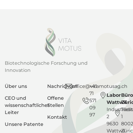
Biotechnologische Forschung und
Innovation
Über uns
Nachrichten
office@vitamotusag.ch
+41
71
Labor
Büro
CEO und
Offene
571
Wattwil
Züri
wissenschaftlicher
Stellen
09
Industriest
Tödis
Leiter
97
2
1
Kontakt
9630
800
Unsere Patente
Wattwil
Züri