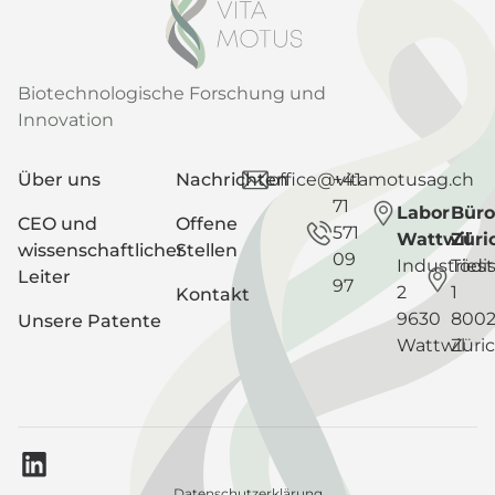
Biotechnologische Forschung und
Innovation
Über uns
Nachrichten
office@vitamotusag.ch
+41
71
Labor
Büro
CEO und
Offene
571
Wattwil
Züri
wissenschaftlicher
Stellen
09
Industriest
Tödis
Leiter
97
2
1
Kontakt
9630
800
Unsere Patente
Wattwil
Züri
Datenschutzerklärung