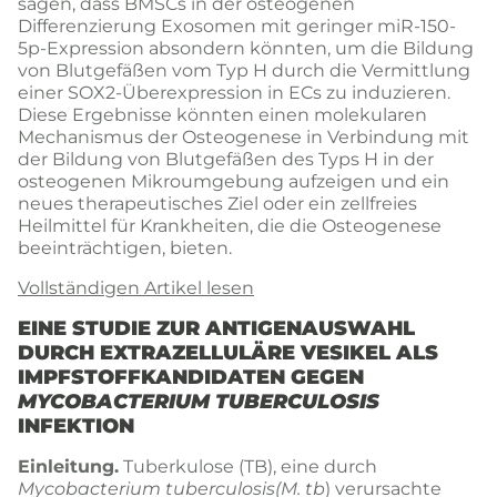
sagen, dass BMSCs in der osteogenen
Differenzierung Exosomen mit geringer miR-150-
5p-Expression absondern könnten, um die Bildung
von Blutgefäßen vom Typ H durch die Vermittlung
einer SOX2-Überexpression in ECs zu induzieren.
Diese Ergebnisse könnten einen molekularen
Mechanismus der Osteogenese in Verbindung mit
der Bildung von Blutgefäßen des Typs H in der
osteogenen Mikroumgebung aufzeigen und ein
neues therapeutisches Ziel oder ein zellfreies
Heilmittel für Krankheiten, die die Osteogenese
beeinträchtigen, bieten.
Vollständigen Artikel lesen
EINE STUDIE ZUR ANTIGENAUSWAHL
DURCH EXTRAZELLULÄRE VESIKEL ALS
IMPFSTOFFKANDIDATEN GEGEN
MYCOBACTERIUM TUBERCULOSIS
INFEKTION
Einleitung.
Tuberkulose (TB), eine durch
Mycobacterium tuberculosis
(M. tb
) verursachte