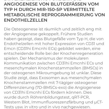
ANGIOGENESE VON BLUTGEFÄSSEN VOM T
YP H DURCH MIR-150-5P VERMITTELTE M
ETABOLISCHE REPROGRAMMIERUNG VON E
NDOTHELZELLEN
Die Osteogenese ist räumlich und zeitlich eng mit
der Angiogenese gekoppelt. Frühere Studien
haben gezeigt, dass Blutgefäße vom Typ H, die von
Endothelzellen mit hoher Expression von CD31 und
Emcn (CD31hi Emcnhi ECs) gebildet werden, eine
entscheidende Rolle bei der Knochenregeneration
spielen. Der Mechanismus der molekularen
Kommunikation zwischen CD31hi Emcnhi ECs und
mesenchymalen Knochenstammzellen (BMSCs) in
der osteogenen Mikroumgebung ist unklar. Diese
Studie zeigt, dass Exosomen aus mesenchymalen
Knochenstammzellen mit 7-tägiger osteogener
Differenzierung (7D-BMSCs-exo) die Angiogenese
von CD31hi Emcnhi ECs fördern können. Dies
wurde durch Röhrenbildungstest, qRT-PCR,
Western Blot, Immunfluoreszenzfärbung und µCT-
Tests usw. in vitro und in vivo nachgewiesen.