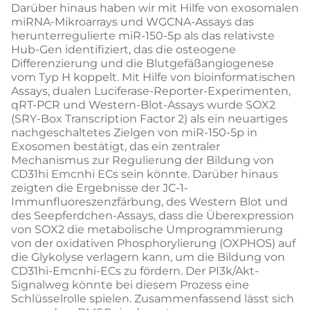
Darüber hinaus haben wir mit Hilfe von exosomalen
miRNA-Mikroarrays und WGCNA-Assays das
herunterregulierte miR-150-5p als das relativste
Hub-Gen identifiziert, das die osteogene
Differenzierung und die Blutgefäßangiogenese
vom Typ H koppelt. Mit Hilfe von bioinformatischen
Assays, dualen Luciferase-Reporter-Experimenten,
qRT-PCR und Western-Blot-Assays wurde SOX2
(SRY-Box Transcription Factor 2) als ein neuartiges
nachgeschaltetes Zielgen von miR-150-5p in
Exosomen bestätigt, das ein zentraler
Mechanismus zur Regulierung der Bildung von
CD31hi Emcnhi ECs sein könnte. Darüber hinaus
zeigten die Ergebnisse der JC-1-
Immunfluoreszenzfärbung, des Western Blot und
des Seepferdchen-Assays, dass die Überexpression
von SOX2 die metabolische Umprogrammierung
von der oxidativen Phosphorylierung (OXPHOS) auf
die Glykolyse verlagern kann, um die Bildung von
CD31hi-Emcnhi-ECs zu fördern. Der PI3k/Akt-
Signalweg könnte bei diesem Prozess eine
Schlüsselrolle spielen. Zusammenfassend lässt sich