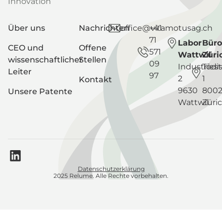
Innovation
Über uns
Nachrichten
office@vitamotusag.ch
+41
71
Labor
Büro
CEO und
Offene
571
Wattwil
Züri
wissenschaftlicher
Stellen
09
Industriest
Tödis
Leiter
97
2
1
Kontakt
9630
800
Unsere Patente
Wattwil
Züri
Datenschutzerklärung
2025 Relume. Alle Rechte vorbehalten.