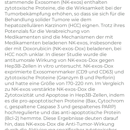
stammende Exosomen (NK-exos) enthalten
zytotoxische Proteine, die die Wirksamkeit bei der
Tumorbekämpfung erhöhen, so dass sie sich für die
Behandlung solider Tumore wie dem
hepatozellulären Karzinom (HCC) eignen. Trotz ihres
Potenzials für die Verabreichung von
Medikamenten sind die Mechanismen der mit
Medikamenten beladenen NK-exos, insbesondere
der mit Doxorubicin (NK-exos-Dox) beladenen, bei
HCC noch unklar. In dieser Studie wurde die
antitumorale Wirkung von NK-exos-Dox gegen
Hep3B-Zellen in vitro untersucht. NK-exos-Dox
exprimierte Exosomenmarker (CD9 und CD63) und
zytotoxische Proteine (Granzym B und Perforin)
und hatte eine Größe von 170-220 nm. Im Vergleich
zu NK-exos verstärkte NK-exos-Dox die
Zytotoxizität und Apoptose in Hep3B-Zellen, indem
es die pro-apoptotischen Proteine (Bax, Cytochrom
c, gespaltene Caspase 3 und gespaltenes PARP)
hochregulierte und das anti-apoptotische Protein
(Bcl-2) hemmte. Diese Ergebnisse deuten darauf
hin, dass NK-exos-Dox die Anti-Tumor-Wirkung
durch die Aktivierung spezifischer zytotoxischer